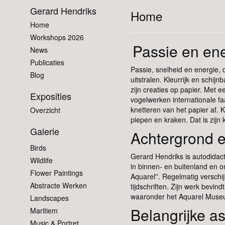
Gerard Hendriks
Home
Home
Workshops 2026
Passie en en
News
Publicaties
Passie, snelheid en energie, 
Blog
uitstralen. Kleurrijk en schijn
zijn creaties op papier. Met e
Exposities
vogelwerken internationale faam
knetteren van het papier af. K
Overzicht
piepen en kraken. Dat is zijn 
Galerie
Achtergrond 
Birds
Gerard Hendriks is autodidact
Wildlife
in binnen- en buitenland en o
Flower Paintings
Aquarel''. Regelmatig verschi
Abstracte Werken
tijdschriften. Zijn werk bevind
waaronder het Aquarel Museum
Landscapes
Belangrijke a
Maritiem
Music & Portret