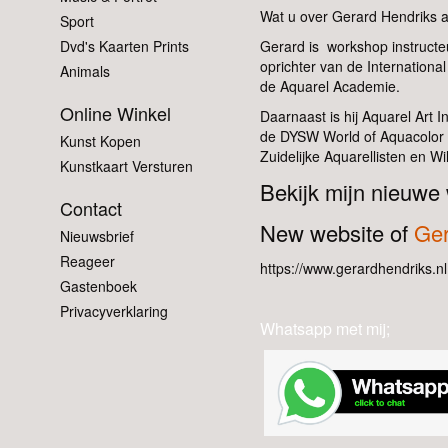
Wat u over Gerard Hendriks 
Sport
Dvd's Kaarten Prints
Gerard is workshop instructe
oprichter van de Internationa
Animals
de Aquarel Academie.
Online Winkel
Daarnaast is hij Aquarel Art 
de DYSW World of Aquacolor 202
Kunst Kopen
Zuidelijke Aquarellisten en Wil
Kunstkaart Versturen
Bekijk mijn nieuwe
Contact
New website of
Ger
Nieuwsbrief
Reageer
https://www.gerardhendriks.nl
Gastenboek
Privacyverklaring
Whatsapp met mij;