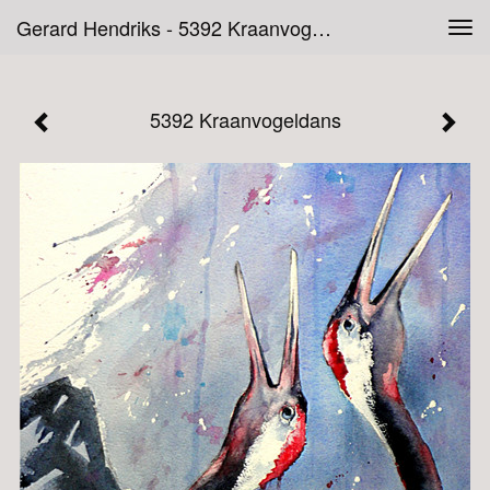
Gerard Hendriks - 5392 Kraanvogeldans
Tog
navi
5392 Kraanvogeldans