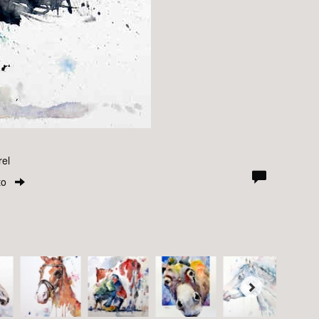
rel
to