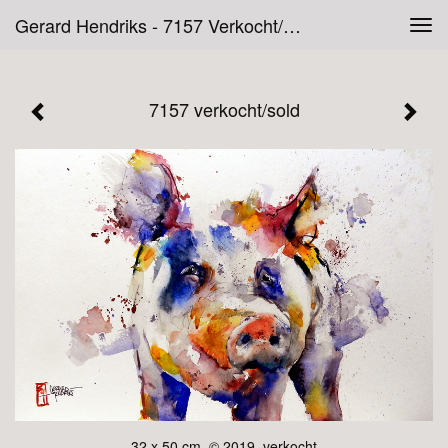
Gerard Hendriks - 7157 Verkocht/sold
Tog
navi
7157 verkocht/sold
32 x 50 cm, © 2019, verkocht