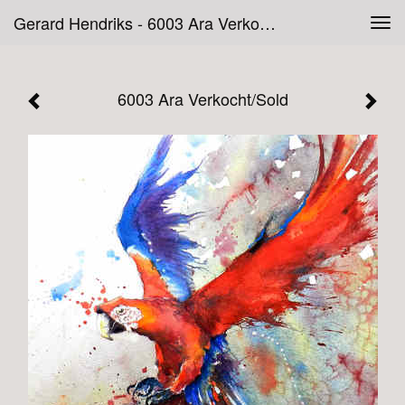
Gerard Hendriks - 6003 Ara Verkocht/Sold
Tog
navi
6003 Ara Verkocht/Sold