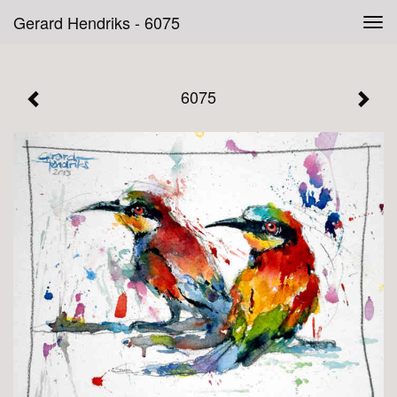
Gerard Hendriks - 6075
Tog
navi
6075