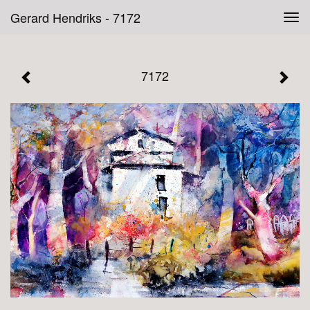
Gerard Hendriks - 7172
Tog
navi
7172