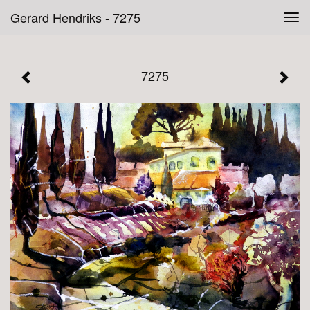
Gerard Hendriks - 7275
Tog
navi
7275