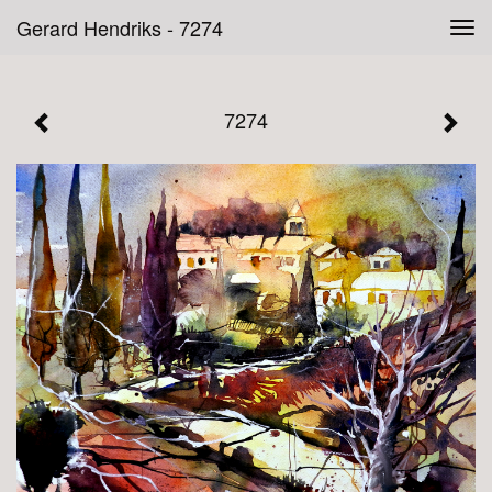
Gerard Hendriks - 7274
Tog
navi
7274