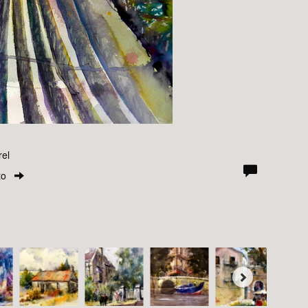
rel
to