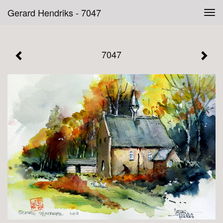
Gerard Hendriks - 7047
Tog
navi
7047