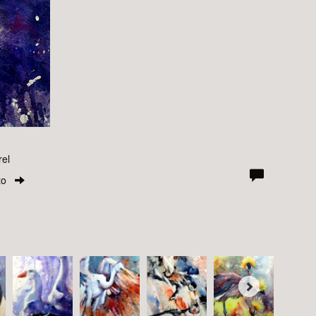
rel
to