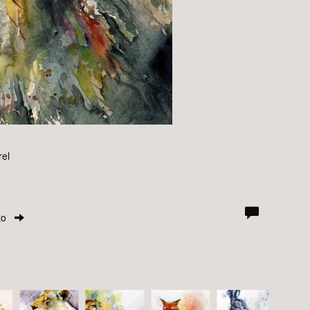
rel
to