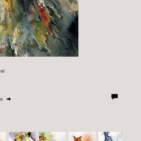
rel
to