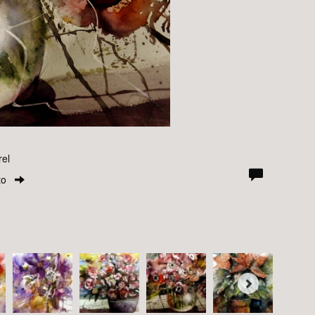
rel
to