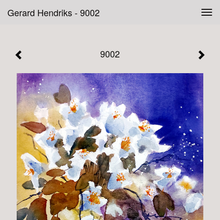
Gerard Hendriks - 9002
Tog
navi
9002