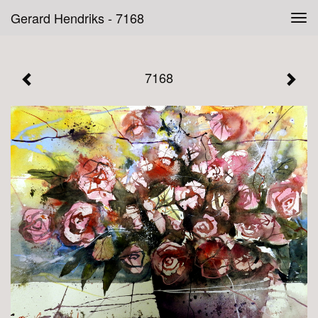
Gerard Hendriks - 7168
Tog
navi
7168