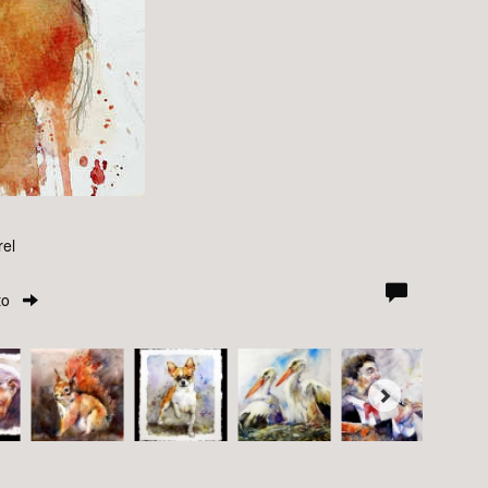
rel
to