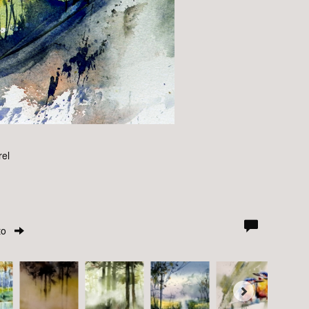
rel
to